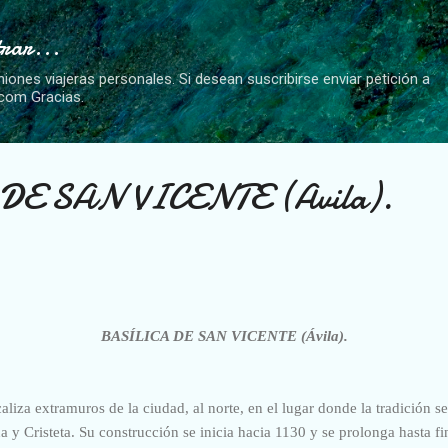
Ir al contenido principal
trar...
niones viajeras personales. Si desean suscribirse enviar petición a
.com Gracias.
E SAN VICENTE (Avila).
BASÍLICA DE SAN VICE
NTE (Ávila).
aliza extramuros de la ciudad, al norte, en el lugar donde la tradición s
a y Cristeta.
Su construcción se inicia hacia 1130 y se prolonga hasta fi