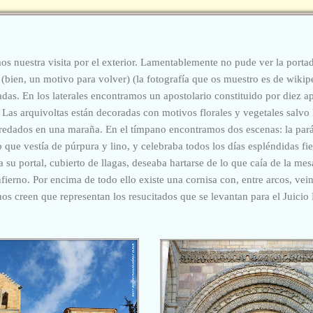
nuestra visita por el exterior. Lamentablemente no pude ver la porta
 (bien, un motivo para volver) (la fotografía que os muestro es de wiki
ladas. En los laterales encontramos un apostolario constituido por diez 
. Las arquivoltas están decoradas con motivos florales y vegetales salvo l
nredados en una maraña. En el tímpano encontramos dos escenas: la par
que vestía de púrpura y lino, y celebraba todos los días espléndidas fi
 su portal, cubierto de llagas, deseaba hartarse de lo que caía de la mesa 
fierno. Por encima de todo ello existe una cornisa con, entre arcos, vei
os creen que representan los resucitados que se levantan para el Juicio 