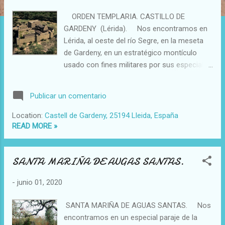
a
ORDEN TEMPLARIA. CASTILLO DE
s
GARDENY (Lérida). Nos encontramos en
Lérida, al oeste del río Segre, en la meseta
de Gardeny, en un estratégico montículo
usado con fines militares por sus especiales
orográficas desde lejanos tiempos. Allí fue
donde Julio Cesar estableció base de
Publicar un comentario
operaciones en el año 49 a. C. en su
enfrentamiento con los pompeyanos
Location:
Castell de Gardeny, 25194 Lleida, España
Afranio y Petreio instalados en Ilerda (Lérida
READ MORE »
romana). En la segunda mitad del siglo XII
será la Orden del Temple la que elevará un
SANTA MARIÑA DE AUGAS SANTAS.
complejo conventual en tal importante
meseta. En la imagen 1 vemos una posible
-
junio 01, 2020
recreación del recinto y en la 2 un plano del
mismo. Actualmente quedan la iglesia,
SANTA MARIÑA DE AGUAS SANTAS. Nos
algo de las murallas y parte del castillo
encontramos en un especial paraje de la
(imagen 3). Desde la fortaleza se pueden ver,