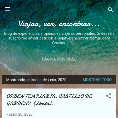
Ir al contenido principal
Viajar, ver, encontrar...
Blog de experiencias y opiniones viajeras personales. Si desean
suscribirse enviar petición a viajarverencontrar@gmail.com
Gracias.
PÁGINA PRINCIPAL
Mostrando entradas de junio, 2020
MOSTRAR TODO
E
n
ORDEN TEMPLARIA. CASTILLO DE
t
GARDENY. (Lérida).
r
a
-
junio 20, 2020
d