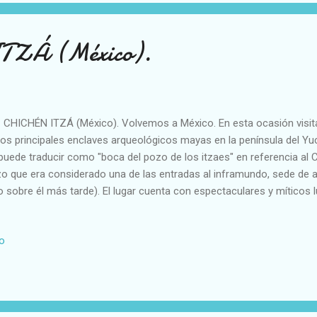
ZÁ (México).
CHÉN ITZÁ (México). Volvemos a México. En esta ocasión visita
los principales enclaves arqueológicos mayas en la península del Y
puede traducir como "boca del pozo de los itzaes" en referencia al 
o que era considerado una de las entradas al inframundo, sede de
o sobre él más tarde). El lugar cuenta con espectaculares y míticos 
vará tres o cuatro horas. Os muestro un plano con sus principales e
strucción por admirar es El Castillo o Pirámide de Kukulcán. Es una
io
drangular de unos 25 metros de altura. Se construyó sobre una cons
rió en su totalidad y en relación con cuatro cenotes ubicados en lo
 lugar. Últimamente se ha descubierto que está erigida también sob
nticinco metros de diámetr...