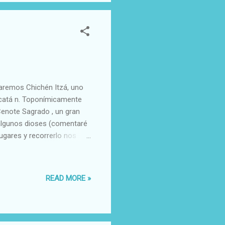
remos Chichén Itzá, uno
ucatá n. Toponímicamente
Cenote Sagrado , un gran
 algunos dioses (comentaré
lugares y recorrerlo nos
lementos. Nuestra primera
 sobria pirámide
trucción anterior que
READ MORE »
s cuatro puntos cardinales
re un gran cenote de unos