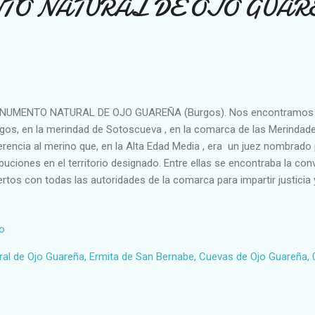
O NATURAL DE OJO GUAR
UMENTO NATURAL DE OJO GUAREÑA (Burgos). Nos encontramos al n
gos, en la merindad de Sotoscueva , en la comarca de las Merindade
erencia al merino que, en la Alta Edad Media , era un juez nombrado
ibuciones en el territorio designado. Entre ellas se encontraba la c
ertos con todas las autoridades de la comarca para impartir justicia 
a la celebración de estos consejos solía ser al abrigo de un lugar s
cisamente para dotar un rasgo de infalibilidad a los dictámenes emit
io
, al abrigo de la cueva, se construyó una estancia con un banco corr
adas juntas donde estamos. La fecha, 1616. Este enclave es tambié
l de Ojo Guareña, Ermita de San Bernabe, Cuevas de Ojo Guareña, 
plejos kárstico de la península con más de 100 kilómetros de gale
ar de culto y santuario desde el Paleolítico hasta...