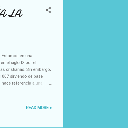
A LA
 Estamos en una
n el siglo IX por el
pas cristianas. Sin embargo,
 1067 sirviendo de base
e hace referencia a una
or que residía en la
los pueblos cercanos. Un día
 acabar con la vida del
READ MORE »
vaba un puñal
n sus caricias. En ese