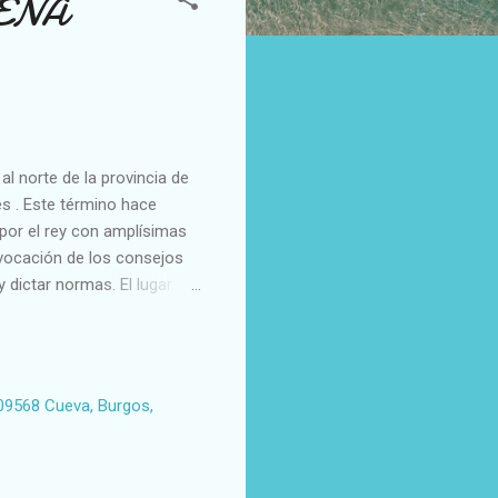
EÑA
orte de la provincia de
s . Este término hace
 por el rey con amplísimas
onvocación de los consejos
y dictar normas. El lugar
acro o "mágico"
idos. Ejemplo de ello es
ido donde realizar las
n uno de los mayores
09568 Cueva, Burgos,
rías que han servido como