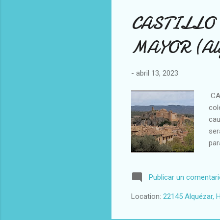
CASTILLO 
MAYOR (Alqu
-
abril 13, 2023
CA
col
cau
ser
par
ayu
for
Publicar un comentar
una
gob
Location:
22145 Alquézar, 
dis
mom