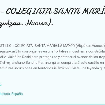
- COLEGIATA SANTA MARÍ
ézar. Huesca).
STILLO - COLEGIATA SANTA MARÍA LA MAYOR (Alquézar. Huesca).
egiata-castillo con orígenes en una fortaleza musulmana construida e
dillo Jalaf ibn Rasid para protege rse y detener el avance de las tro
á el rey cristiano Sancho Ramírez quien conquistará este castillo en
a futuras incursiones en territorios islámicos. Existe una leyenda qu
da femenina en la toma de la fortaleza: "En aquel tiempo el gobernad
taleza tenía el privilegio de disponer de las doncellas más bellas de 
io
 doncella de Buera tramó un plan con los acechantes cristianos para
ernador. El día acordado, la muchacha escondió en el moño que lle
Huesca, España
frazándolo de peineta. Llegada la noche, adormeció al gobernador co
ento sacó el escondido puñal y....