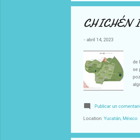
CHICHÉN IT
-
abril 14, 2023
CHI
de 
se 
poz
alg
lle
con
Publicar un comentar
cua
cub
Location:
Yucatán, México
del
vei