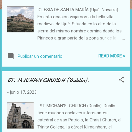
a
IGLESIA DE SANTA MARÍA (Ujué. Navarra).
s
En esta ocasión viajamos a la bella villa
medieval de Ujué. Situada en lo alto de la
sierra del mismo nombre domina desde los
Pirineos a gran parte de la zona sur de la
comunidad navarra. Esta privilegiada
situación geográfica hizo de ella un enclave
READ MORE »
Publicar un comentario
histórico defensivo. Visitaremos su iglesia
fortaleza que se encuentra situada en su
punto más alto y a cuyo alrededor se
ST. MICHAN CHURCH (Dublín).
arremolinan las calles empedradas y
viviendas. En cuanto a la historia del enclave,
-
junio 17, 2023
está ya documentado la existencia de un
templo prerrománico en el siglo X. Sancho
ST. MICHAN'S CHURCH (Dublín). Dublín
Ramírez construyó encima otro románico
tiene muchos enclaves interesantes:
de tres naves y dotó a la villa fueros propios.
catedral de san Patricio, la Christ Church, el
Carlos II el Malo derribó las naves románicas
Trinity College, la cárcel Kilmainham, el
construyendo una gran nave gótica