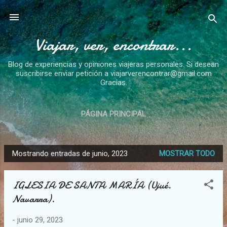
Ir al contenido principal
Viajar, ver, encontrar...
Blog de experiencias y opiniones viajeras personales. Si desean
suscribirse enviar petición a viajarverencontrar@gmail.com
Gracias.
PÁGINA PRINCIPAL
Mostrando entradas de junio, 2023
MOSTRAR TODO
E
n
IGLESIA DE SANTA MARÍA (Ujué.
t
Navarra).
r
a
-
junio 29, 2023
d