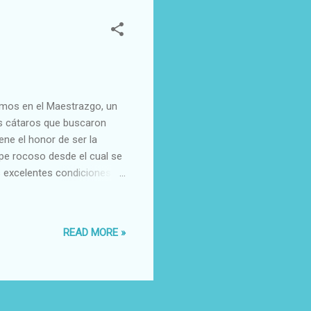
os en el Maestrazgo, un
mos cátaros que buscaron
ene el honor de ser la
rpe rocoso desde el cual se
as excelentes condiciones
bjeto de disputa en todas las
 origen árabe. Castellote
s del Califato de Córdoba.
READ MORE »
n el siglo XII confiando la
ve volvió a man...