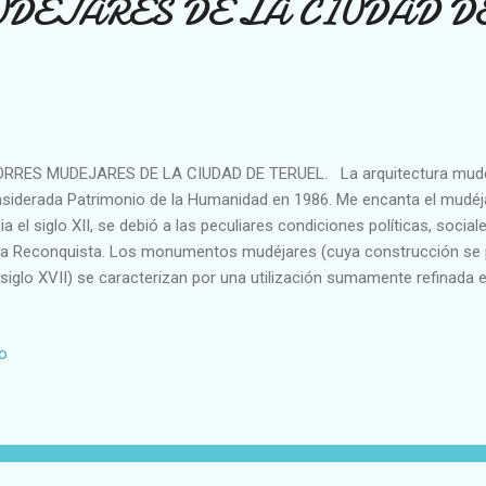
DEJARES DE LA CIUDAD D
RES MUDEJARES DE LA CIUDAD DE TERUEL. La arquitectura mudéj
siderada Patrimonio de la Humanidad en 1986. Me encanta el mudéja
ia el siglo XII, se debió a las peculiares condiciones políticas, social
la Reconquista. Los monumentos mudéjares (cuya construcción se p
 siglo XVII) se caracterizan por una utilización sumamente refinada e 
cerámica vidriada, sobre todo en los campanarios. Hoy visitaremos T
ital. Visitaremos detenidamente primeramente su Torre de El Salvad
io
aremos por sus otras tres torres (S. Martín, S. Pedro y la de la catedr
humbre de esta última. El mu déjar es especial. Es fruto de la convi
 musulmanes que vivieron en territorio cristiano durante la conquista
bres" materiales usados (madera, yes...