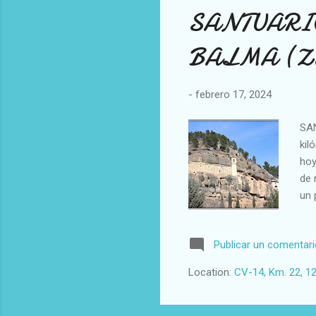
SANTUARIO
BALMA (Zori
-
febrero 17, 2024
SAN
kil
hoy
de 
un 
que
Com
Publicar un comentar
al 
sig
Location:
CV-14, Km. 22, 12
com
con