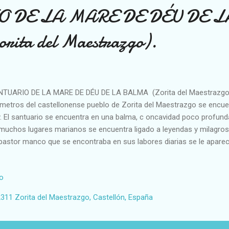
 DE LA MARE DE DÉU DE L
ta del Maestrazgo).
TUARIO DE LA MARE DE DÉU DE LA BALMA (Zorita del Maestrazgo
ómetros del castellonense pueblo de Zorita del Maestrazgo se encue
. El santuario se encuentra en una balma, c oncavidad poco profunda
muchos lugares marianos se encuentra ligado a leyendas y milagros
pastor manco que se encontraba en sus labores diarias se le apareci
ría convertirse en protectora de la región y deseaba la construcción 
o prueba le curó el brazo. También encontró una talla de la Virgen. 
io
cura de Zorita que no tardó en ir a buscar la talla y trasladarla a la ig
uiente la imagen había desaparecido. Sí, estaba de nuevo donde nos 
311 Zorita del Maestrazgo, Castellón, España
pone de una iglesia y una hostería. La construcción actual correspon
cretamente 1667. Poco antes d...