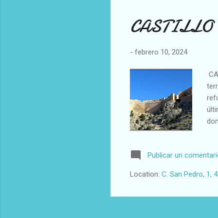
CASTILLO D
-
febrero 10, 2024
CAS
ter
ref
últ
dom
def
gue
Publicar un comentar
hac
Más
Location:
C. San Pedro, 1, 
pob