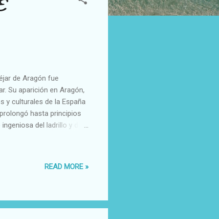
E
ar de Aragón fue
r. Su aparición en Aragón,
es y culturales de la España
rolongó hasta principios
ingeniosa del ladrillo y de
eruel, que considero su
or, pero también
al) y por el cimborrio y
READ MORE »
vencia (los mudéjares son
) y la revancha por los