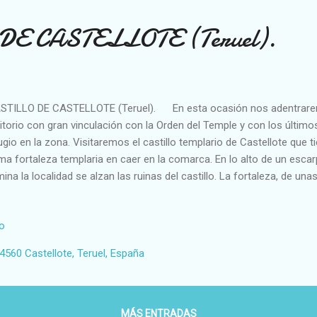
E CASTELLOTE (Teruel).
TILLO DE CASTELLOTE (Teruel). En esta ocasión nos adentrarem
ritorio con gran vinculación con la Orden del Temple y con los últi
ugio en la zona. Visitaremos el castillo templario de Castellote que ti
ima fortaleza templaria en caer en la comarca. En lo alto de un esca
ina la localidad se alzan las ruinas del castillo. La fortaleza, de un
ensivas, con gran control visual del territorio circundante, ha sido o
rras que se han desarrollado en el Maestrazgo. La fortaleza tiene un
io
ia el siglo IX formó parte primero del Emirato de Córdoba y despué
 tarde pasaría al califato de Zaragoza. Alfonso I conquistó el lugar e
44560 Castellote, Teruel, España
lación a Don Español de Castellot. A la muerte del Batallador el encla
MÁS ENTRADAS