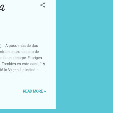
A
). A poco más de dos
ntra nuestro destino de
 de un escarpe. El origen
. También en este caso: " A
ó la Virgen. Le indicó que
de un templo en el lugar.
El pastor contó el milagro
lesia de Zorita. A la mañana
READ MORE »
encontramos". El lugar se
de al siglo XVII,