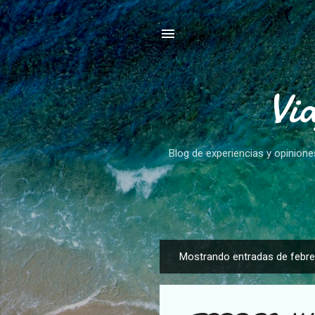
Vi
Blog de experiencias y opinione
Mostrando entradas de febre
E
n
t