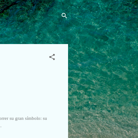
rrer su gran símbolo: su
.