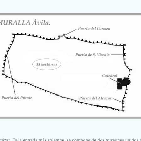
cázar. Es la entrada más solemne, se compone de dos torreones unidos 