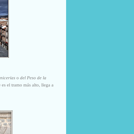
rnicerías
o
del Peso de la
 es el tramo más alto, llega a