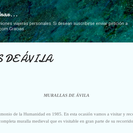
Ir al contenido principal
trar...
niones viajeras personales. Si desean suscribirse enviar petición a
.com Gracias.
 DE ÁVILA
MURALLAS DE ÁVILA
rimonio de la Humanidad en 1985. En esta ocasión vamos a visitar y reco
completa muralla medieval que es visitable en gran parte de su recorrido