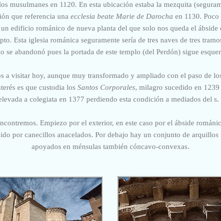
os musulmanes en 1120. En esta ubicación estaba la mezquita (seguramen
ión que referencia una
ecclesia beate Marie de Darocha
en 1130. Poco 
r un edificio románico de nueva planta del que solo nos queda el ábside c
epto. Esta iglesia románica seguramente sería de tres naves de tres tramo
co se abandonó pues la portada de este templo (del Perdón) sigue esque
 a visitar hoy, aunque muy transformado y ampliado con el paso de los
nterés es que custodia los
Santos Corporales
, milagro sucedido en 1239 
elevada a colegiata en 1377 perdiendo esta condición a mediados del s.
encontremos. Empiezo por el exterior, en este caso por el ábside románico
nido por canecillos anacelados. Por debajo hay un conjunto de arquillo
apoyados en ménsulas también cóncavo-convexas.