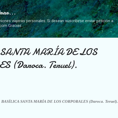
Ir al contenido principal
trar...
niones viajeras personales. Si desean suscribirse enviar petición a
.com Gracias.
 SANTA MARÍA DE LOS
 (Daroca. Teruel).
BASÍLICA SANTA MARÍA DE LOS CORPORALES (Daroca. Teruel).