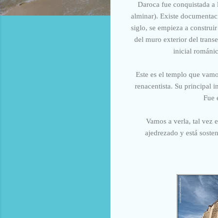
Daroca fue conquistada a l
alminar). Existe documentac
siglo, se empieza a construi
del muro exterior del trans
inicial románi
Este es el templo que vamos
renacentista. Su principal i
Fue 
Vamos a verla, tal vez 
ajedrezado y está soste