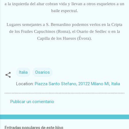
a la izquierda del altar cobran vida y llevan a otros esqueletos a un
baile espectral.
Lugares semejantes a S. Bernardino podemos verlos en la Cripta
de los Frailes Capuchinos (Roma), el Osario de Sedlec o en la
Capilla de los Huesos (Évora).
Italia
Osarios
Location:
Piazza Santo Stefano, 20122 Milano MI, Italia
Publicar un comentario
C
o
m
Entradas populares de este blog