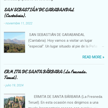
e
n
SAN SEBASTIÁN DE GARABANDAL
(Cantabria).
t
a
-
noviembre 11, 2022
r
SAN SEBASTIÁN DE GARABANDAL
i
(Cantabria). Hoy vamos a visitar un lugar
o
"especial". Un lugar situado al pie de la Peña
s
Sagra, se trata de un enclave singular en el que
READ MORE »
se han visto, por ejemplo, bolas de luces que
se introducían en el bosque o fenómenos
OVNIS. La sierra (solo hay que observar el
ERMITA DE SANTA BÁRBARA (La Fresneda.
topónimo) ha sido importante desde la
Teruel).
antigüedad, existiendo en ella megalitos,
-
julio 19, 2024
túmulos... Garabandal es una pequeña
población que produce en sus visitantes
ERMITA DE SANTA BÁRBARA (La Fresneda.
diversas sensaciones que van desde
Teruel). En esta ocasión nos dirigimos a una
placenteras y benévolas a inquietantes y