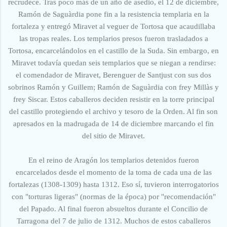
recrudece. Tras poco más de un año de asedio, el 12 de diciembre,
Ramón de Saguàrdia pone fin a la resistencia templaria en la
fortaleza y entregó Miravet al veguer de Tortosa que acaudillaba
las tropas reales. Los templarios presos fueron trasladados a
Tortosa, encarcelándolos en el castillo de la Suda. Sin embargo, en
Miravet todavía quedan seis templarios que se niegan a rendirse:
el comendador de Miravet, Berenguer de
Santjust con sus dos
sobrinos Ramón y Guillem; Ramón de Saguàrdia con frey Millàs y
frey Siscar. Estos caballeros deciden resistir en la torre principal
del castillo protegiendo el archivo y tesoro de la Orden. Al fin son
apresados en la madrugada de 14 de diciembre marcando el fin
del sitio de Miravet.
En el reino de Aragón los templarios detenidos fueron
encarcelados desde el momento de la toma de cada una de las
fortalezas (1308-1309) hasta 1312. Eso sí, tuvieron interrogatorios
con "torturas ligeras" (normas de la época) por "recomendación"
del Papado. Al final fueron absueltos durante el Concilio de
Tarragona del 7 de julio de 1312. Muchos de estos caballeros