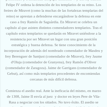
Felipe IV ordena la detención de los templarios de su reino. Los
freires de Miravet (como la muchas de las fortalezas templarias del
reino) se aprestan a defenderse encargándose la defensa en este
caso a frey Ramón de Saguàrdia. En Miravet se celebra un
capítulo al que asisten distintos comendadores templarios. Tras el
capítulo estos templarios se quedarán en Miravet uniéndose a la
resistencia por ser Miravet un lugar con una gran posición
estratégica y buena defensa. Se tiene conocimiento de la
incorporación de además del nombrado comendador de Masdeu y
frey Berenguer de Santjust (comendador de Miravet), frey Jaume
d'Oluja (comendador de Granyena), frey Ramón d'Oliver
(comendador de Zaragoza). Jaime de Garrigans (comendador de
Gebut), así como más templarios procedentes de encomiendas
cercanas de más difícil defensa.
Comienza el asedio real. Ante la ineficacia del mismo, en marzo
de 1308, Jaime II envía al juez y doctor en leyes Pere de Vila-
Rasa a negociar con los sitiados. No tuvo éxito. El asedio se