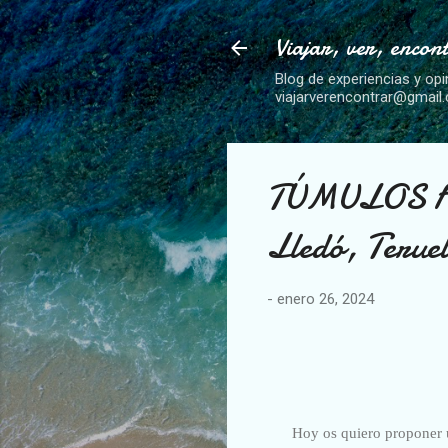
Viajar, ver, encon
Blog de experiencias y opi
viajarverencontrar@gmail
TÚMULOS F
Lledó, Teruel
-
enero 26, 2024
Hoy os quiero proponer u