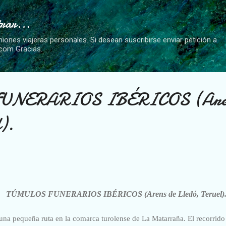
Ir al contenido principal
trar...
niones viajeras personales. Si desean suscribirse enviar petición a
.com Gracias.
UNERARIOS IBÉRICOS (Aren
).
TÚMULOS FUNERARIOS IBÉRICOS (
Arens de Lledó, Teruel)
na pequeña ruta en la comarca turolense de La Matarraña. El recorrido 