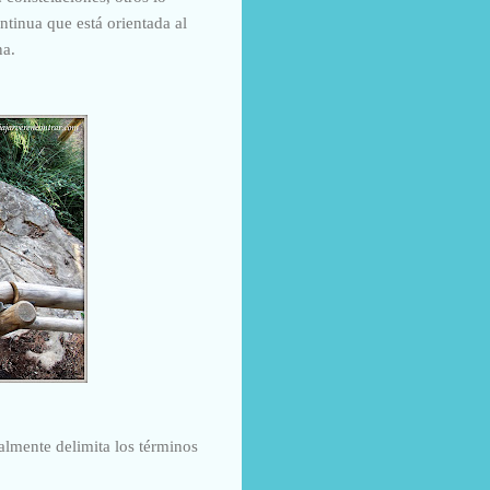
ntinua que está orientada al
na.
almente delimita los términos