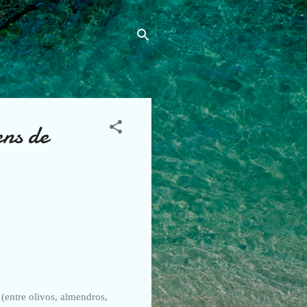
s de
.
(entre olivos, almendros,