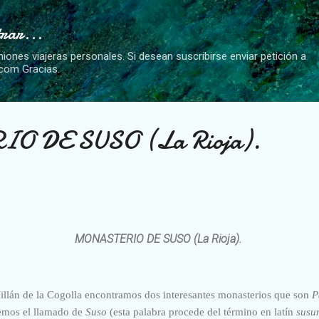
Ir al contenido principal
trar...
niones viajeras personales. Si desean suscribirse enviar petición a
.com Gracias.
O DE SUSO (La Rioja).
MONASTERIO DE SUSO (La Rioja).
Millán de la Cogolla encontramos dos interesantes monasterios que son
P
emos el llamado de
Suso
(esta palabra procede del término en latín
sus