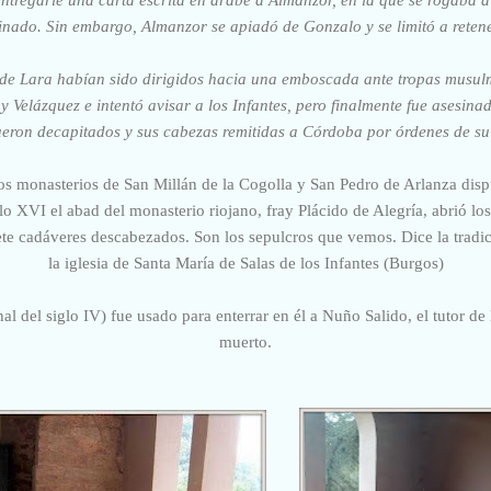
inado. Sin embargo, Almanzor se apiadó de Gonzalo y se limitó a reten
s de Lara habían sido dirigidos hacia una emboscada ante tropas musulm
y Velázquez e intentó avisar a los Infantes, pero finalmente fue asesinad
fueron decapitados y sus cabezas remitidas a Córdoba por órdenes de su
os monasterios de San Millán de la Cogolla y San Pedro de Arlanza disp
iglo XVI el abad del monasterio riojano, fray Plácido de Alegría, abrió los
iete cadáveres descabezados. Son los sepulcros que vemos. Dice la tradi
la iglesia de Santa María de Salas de los Infantes (Burgos)
nal del siglo IV) fue usado para enterrar en él a Nuño Salido, el tutor de
muerto.