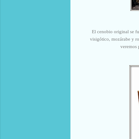
El cenobio original
se f
visigótico, mozárabe y r
veremos p