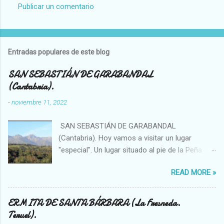
Publicar un comentario
C
o
m
Entradas populares de este blog
e
n
SAN SEBASTIÁN DE GARABANDAL
(Cantabria).
t
a
-
noviembre 11, 2022
r
SAN SEBASTIÁN DE GARABANDAL
i
(Cantabria). Hoy vamos a visitar un lugar
o
"especial". Un lugar situado al pie de la Peña
s
Sagra, se trata de un enclave singular en el que
READ MORE »
se han visto, por ejemplo, bolas de luces que
se introducían en el bosque o fenómenos
OVNIS. La sierra (solo hay que observar el
ERMITA DE SANTA BÁRBARA (La Fresneda.
topónimo) ha sido importante desde la
Teruel).
antigüedad, existiendo en ella megalitos,