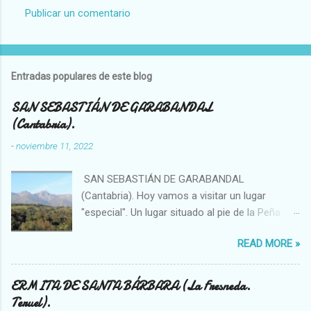
Publicar un comentario
C
o
m
Entradas populares de este blog
e
n
SAN SEBASTIÁN DE GARABANDAL
(Cantabria).
t
a
-
noviembre 11, 2022
r
SAN SEBASTIÁN DE GARABANDAL
i
(Cantabria). Hoy vamos a visitar un lugar
o
"especial". Un lugar situado al pie de la Peña
s
Sagra, se trata de un enclave singular en el que
READ MORE »
se han visto, por ejemplo, bolas de luces que
se introducían en el bosque o fenómenos
OVNIS. La sierra (solo hay que observar el
ERMITA DE SANTA BÁRBARA (La Fresneda.
topónimo) ha sido importante desde la
Teruel).