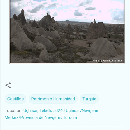
Castillos
Patrimonio Humanidad
Turquía
Location:
Uçhisar, Tekelli, 50240 Uçhisar/Nevşehir
Merkez/Provincia de Nevşehir, Turquía