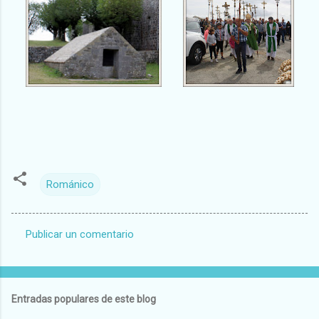
Románico
Publicar un comentario
C
o
m
Entradas populares de este blog
e