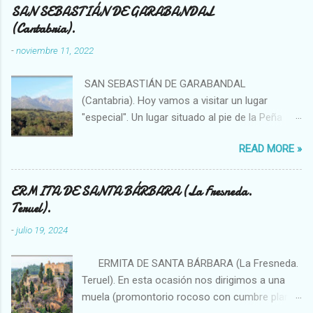
n
SAN SEBASTIÁN DE GARABANDAL
(Cantabria).
t
a
-
noviembre 11, 2022
r
SAN SEBASTIÁN DE GARABANDAL
i
(Cantabria). Hoy vamos a visitar un lugar
o
"especial". Un lugar situado al pie de la Peña
s
Sagra, se trata de un enclave singular en el que
READ MORE »
se han visto, por ejemplo, bolas de luces que
se introducían en el bosque o fenómenos
OVNIS. La sierra (solo hay que observar el
ERMITA DE SANTA BÁRBARA (La Fresneda.
topónimo) ha sido importante desde la
Teruel).
antigüedad, existiendo en ella megalitos,
-
julio 19, 2024
túmulos... Garabandal es una pequeña
población que produce en sus visitantes
ERMITA DE SANTA BÁRBARA (La Fresneda.
diversas sensaciones que van desde
Teruel). En esta ocasión nos dirigimos a una
placenteras y benévolas a inquietantes y
muela (promontorio rocoso con cumbre plana)
molestas. Personalmente me produce por igual