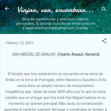
Viajar, ver, encontrar...
Ir al contenido principal
Blog de experiencias y opiniones viajeras
personales. Si desean suscribirse enviar petición
a viajarverencontrar@gmail.com Gracias.
-
febrero 12, 2021
SAN MIGUEL DE ARALAR.
(Huarte-Araquil. Navarra).
El templo que hoy visitaremos se encuentra en la sierra de
Aralar, en la loma de Putregain, entre Navarra y Gipuzkoa. Esta
sierra tiene un amplio número de monumentos
megalíticos que datan de hace 5000 años por lo que no sería
extraño que en el lugar que hoy está San Miguel hubiera en su
momento un dolmen principal. Más tarde, la romanización
asumiría el carácter sagrado del lugar y construiría un templo a