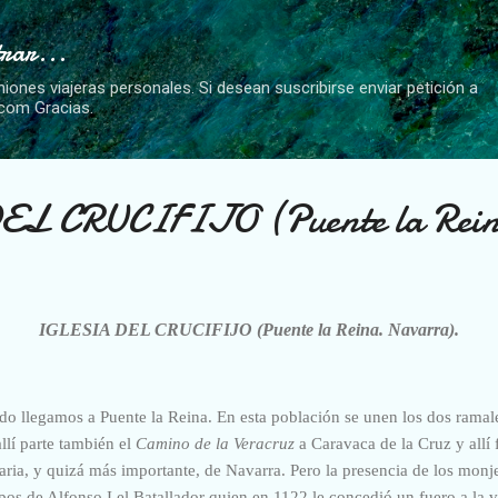
Ir al contenido principal
trar...
niones viajeras personales. Si desean suscribirse enviar petición a
.com Gracias.
L CRUCIFIJO (Puente la Rein
IGLESIA DEL CRUCIFIJO (Puente la Reina. Navarra).
do llegamos a Puente la Reina. En esta población se unen los dos ramal
llí parte también el
Camino de la Veracruz
a Caravaca de la Cruz y allí 
ia, y quizá más importante, de Navarra. Pero la presencia de los monj
mpos
de Alfonso I
el Batallador
quien en 1122 le concedió un fuero a la vil