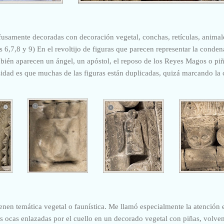
fusamente decoradas con decoración vegetal, conchas, retículas, animale
s 6,7,8 y 9) En el revoltijo de figuras que parecen representar la condena 
ién aparecen un ángel, un apóstol, el reposo de los Reyes Magos o piñ
sidad es que muchas de las figuras están duplicadas, quizá marcando la 
tienen temática vegetal o faunística. Me llamó especialmente la atención
s ocas enlazadas por el cuello en un decorado vegetal con piñas, volve