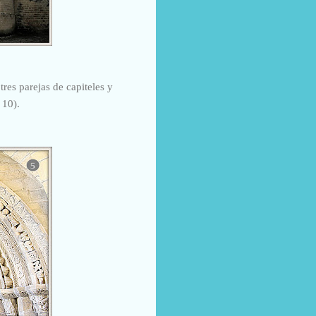
tres parejas de capiteles y
 10).