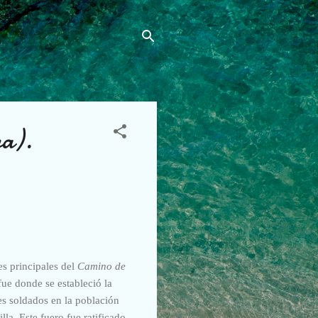
a).
es principales del
Camino de
fue donde se estableció la
es soldados en la población
la. Este fuero fue ratificado