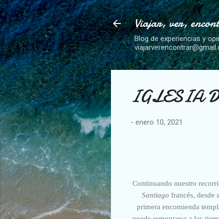
Viajar, ver, encon
Blog de experiencias y opi
viajarverencontrar@gmail
IGLESIA DE
-
enero 10, 2021
Continuando nuestro recorri
Santiago
francés, desde a
primera encomienda templar
puede remontarse a los tie