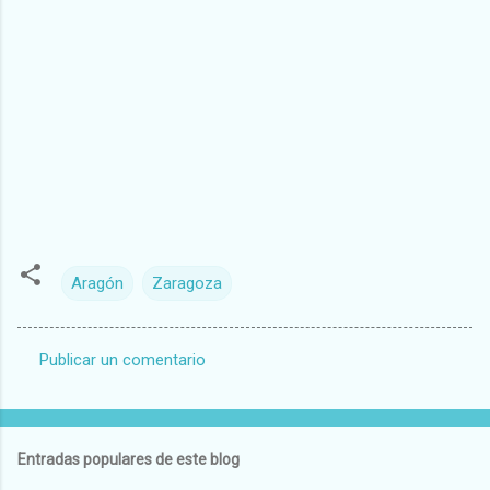
Aragón
Zaragoza
Publicar un comentario
C
o
m
Entradas populares de este blog
e