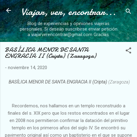
Viajar, ver, encontrar...
Ir al contenido principal
Blog de experiencias y opiniones viajeras
personales. Si desean suscribirse enviar petición
a viajarverencontrar@gmail.com Gracias.
BASÍLICA MENOR DE SANTA
ENGRACIA II (Cripta) (Zaragoza)
-
noviembre 14, 2020
BASÍLICA MENOR DE SANTA ENGRACIA II (Cripta)
(Zaragoza)
Recordemos, nos hallamos en un templo reconstruido a
finales del s. XIX pero que los restos encontrados en el lugar
en 2008 nos permitieron confirmar la datación del primitivo
templo en los primeros años del siglo IV. Se encontró su
pavimento original así como un baptisterio en el que se supone