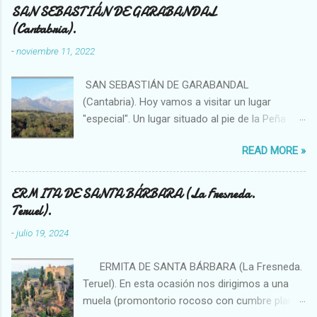
n
SAN SEBASTIÁN DE GARABANDAL
(Cantabria).
t
a
-
noviembre 11, 2022
r
SAN SEBASTIÁN DE GARABANDAL
i
(Cantabria). Hoy vamos a visitar un lugar
o
"especial". Un lugar situado al pie de la Peña
s
Sagra, se trata de un enclave singular en el que
READ MORE »
se han visto, por ejemplo, bolas de luces que
se introducían en el bosque o fenómenos
OVNIS. La sierra (solo hay que observar el
ERMITA DE SANTA BÁRBARA (La Fresneda.
topónimo) ha sido importante desde la
Teruel).
antigüedad, existiendo en ella megalitos,
-
julio 19, 2024
túmulos... Garabandal es una pequeña
población que produce en sus visitantes
ERMITA DE SANTA BÁRBARA (La Fresneda.
diversas sensaciones que van desde
Teruel). En esta ocasión nos dirigimos a una
placenteras y benévolas a inquietantes y
muela (promontorio rocoso con cumbre plana)
molestas. Personalmente me produce por igual