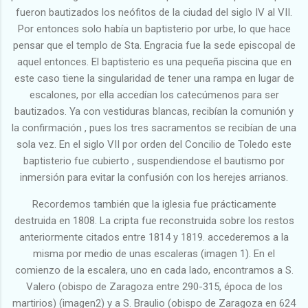
fueron bautizados los neófitos de la ciudad del siglo IV al VII.
Por entonces solo había un baptisterio por urbe, lo que hace
pensar que el templo de Sta. Engracia fue la sede episcopal de
aquel entonces. El baptisterio es una pequeña piscina que en
este caso tiene la singularidad de tener una rampa en lugar de
escalones, por ella accedían los catecúmenos para ser
bautizados. Ya con vestiduras blancas, recibían la comunión y
la confirmación , pues los tres sacramentos se recibían de una
sola vez. En el siglo VII por orden del Concilio de Toledo este
baptisterio fue cubierto , suspendiendose el bautismo por
inmersión para evitar la confusión con los herejes arrianos.
Recordemos también que la iglesia fue prácticamente
destruida en 1808. La cripta fue reconstruida sobre los restos
anteriormente citados entre 1814 y 1819. accederemos a la
misma por medio de unas escaleras (imagen 1). En el
comienzo de la escalera, uno en cada lado, encontramos a S.
Valero (obispo de Zaragoza entre 290-315, época de los
martirios) (imagen2) y a S. Braulio (obispo de Zaragoza en 624