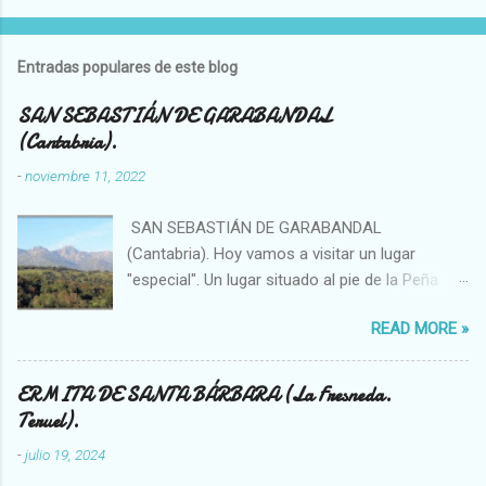
o
m
Entradas populares de este blog
e
n
SAN SEBASTIÁN DE GARABANDAL
(Cantabria).
t
a
-
noviembre 11, 2022
r
SAN SEBASTIÁN DE GARABANDAL
i
(Cantabria). Hoy vamos a visitar un lugar
o
"especial". Un lugar situado al pie de la Peña
s
Sagra, se trata de un enclave singular en el que
READ MORE »
se han visto, por ejemplo, bolas de luces que
se introducían en el bosque o fenómenos
OVNIS. La sierra (solo hay que observar el
ERMITA DE SANTA BÁRBARA (La Fresneda.
topónimo) ha sido importante desde la
Teruel).
antigüedad, existiendo en ella megalitos,
-
julio 19, 2024
túmulos... Garabandal es una pequeña