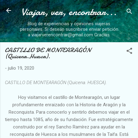
Viajar, ver, encontrar...
Ir al contenido principal
Blog de experiencias y opiniones viajeras
personales. Si desean suscribirse enviar petición
a viajarverencontrar@gmail.com Gracias.
CASTILLO DE MONTEARAGÓN
(Quicena.Huesca).
-
julio 19, 2020
CASTILLO DE MONTEARAGÓN (Quicena. HUESCA).
Hoy visitamos el castillo de Montearagón, un lugar
profundamente enraizado con la Historia de Aragón y la
Reconquista. Para conocerlo y sentirlo debemos viajar en el
tiempo hasta 1085, año de su fundación. Fue estratégicamente
construido por el rey Sancho Ramírez para ayudar en la
reconquista de Huesca a los musulmanes de la Taifa. Está