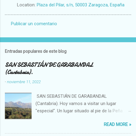
Location:
Plaza del Pilar, s/n, 50003 Zaragoza, España
Publicar un comentario
C
o
m
Entradas populares de este blog
e
n
SAN SEBASTIÁN DE GARABANDAL
(Cantabria).
t
a
-
noviembre 11, 2022
r
SAN SEBASTIÁN DE GARABANDAL
i
(Cantabria). Hoy vamos a visitar un lugar
o
"especial". Un lugar situado al pie de la Peña
s
Sagra, se trata de un enclave singular en el que
READ MORE »
se han visto, por ejemplo, bolas de luces que
se introducían en el bosque o fenómenos