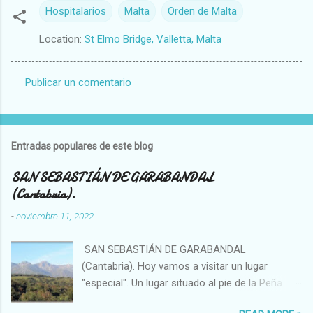
Hospitalarios
Malta
Orden de Malta
Location:
St Elmo Bridge, Valletta, Malta
Publicar un comentario
C
o
m
Entradas populares de este blog
e
n
SAN SEBASTIÁN DE GARABANDAL
(Cantabria).
t
a
-
noviembre 11, 2022
r
SAN SEBASTIÁN DE GARABANDAL
i
(Cantabria). Hoy vamos a visitar un lugar
o
"especial". Un lugar situado al pie de la Peña
s
Sagra, se trata de un enclave singular en el que